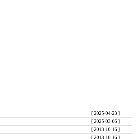
[ 2025-04-23 ]
[ 2025-03-06 ]
[ 2013-10-16 ]
[ 2013-10-16 ]